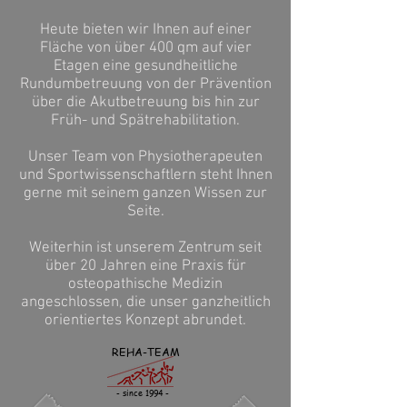
Heute bieten wir Ihnen auf einer
Fläche von über 400 qm auf vier
Etagen eine gesundheitliche
Rundumbetreuung von der Prävention
über die Akutbetreuung bis hin zur
Früh- und Spätrehabilitation.
Unser Team von Physiotherapeuten
und Sportwissenschaftlern steht Ihnen
gerne mit seinem ganzen Wissen zur
Seite.
Weiterhin ist unserem Zentrum seit
über 20 Jahren eine Praxis für
osteopathische Medizin
angeschlossen, die unser ganzheitlich
orientiertes Konzept abrundet.
REHA-TEAM
- since 1994 -